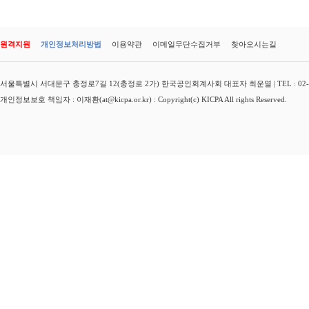
원격지원
개인정보처리방법
이용약관
이메일무단수집거부
찾아오시는길
서울특별시 서대문구 충정로7길 12(충정로 2가) 한국공인회계사회 대표자 최운열 | TEL : 02-3149-
개인정보보호 책임자 : 이재환(at@kicpa.or.kr) : Copyright(c) KICPA All rights Reserved.