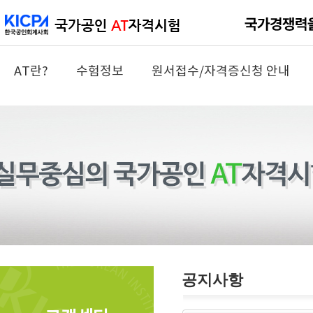
AT란?
수험정보
원서접수/자격증신청 안내
공지사항