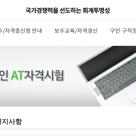
수/자격증신청 안내
보수교육/자격갱신
구인·구직
공지사항