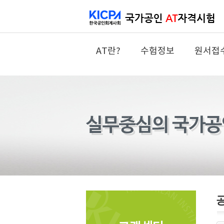
AT란?
수험정보
원서접