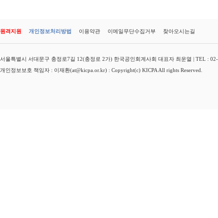
원격지원
개인정보처리방법
이용약관
이메일무단수집거부
찾아오시는길
서울특별시 서대문구 충정로7길 12(충정로 2가) 한국공인회계사회 대표자 최운열 | TEL : 02-3149-
개인정보보호 책임자 : 이재환(at@kicpa.or.kr) : Copyright(c) KICPA All rights Reserved.