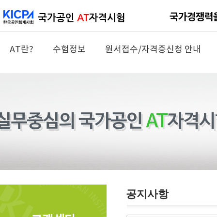
AT란?
수험정보
원서접수/자격증신청 안내
공지사항