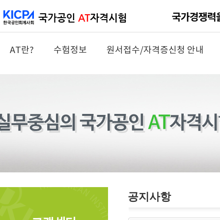
AT란?
수험정보
원서접수/자격증신청 안내
공지사항