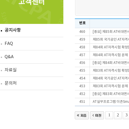
고객센터
번호
공지사항
460
[중요] 제85회 AT비대
459
제85회 국가공인 AT자격
FAQ
458
제84회 AT자격시험 확정
457
제84회 AT자격시험 문제
Q&A
456
[중요] 제84회 AT비대
자료실
455
제83회 AT자격시험 확정
454
제84회 국가공인 AT자격
문의처
453
제83회 AT자격시험 문제
452
[중요] 제83회 AT비대
451
AT실무프로그램 더존Smart
1
2
3