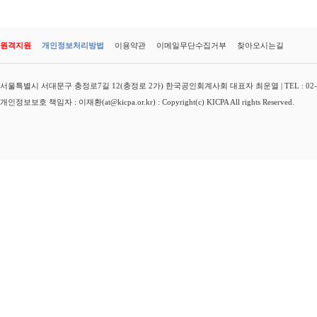
원격지원
개인정보처리방법
이용약관
이메일무단수집거부
찾아오시는길
서울특별시 서대문구 충정로7길 12(충정로 2가) 한국공인회계사회 대표자 최운열 | TEL : 02-3149-
개인정보보호 책임자 : 이재환(at@kicpa.or.kr) : Copyright(c) KICPA All rights Reserved.