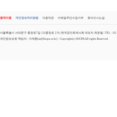
원격지원
개인정보처리방법
이용약관
이메일무단수집거부
찾아오시는길
서울특별시 서대문구 충정로7길 12(충정로 2가) 한국공인회계사회 대표자 최운열 | TEL : 02-3149-
개인정보보호 책임자 : 이재환(at@kicpa.or.kr) : Copyright(c) KICPA All rights Reserved.