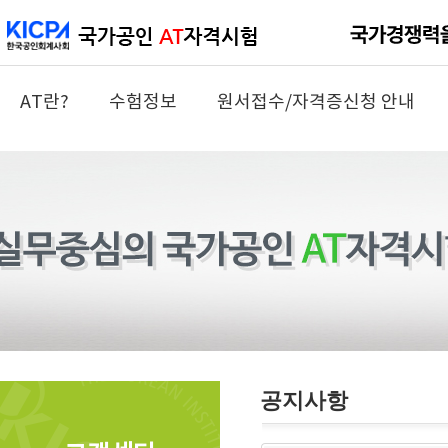
AT란?
수험정보
원서접수/자격증신청 안내
공지사항