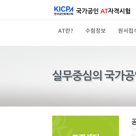
AT란?
수험정보
원서접