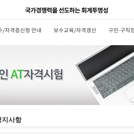
수/자격증신청 안내
보수교육/자격갱신
구인·구직
공지사항