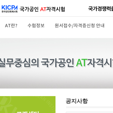
AT란?
수험정보
원서접수/자격증신청 안내
공지사항