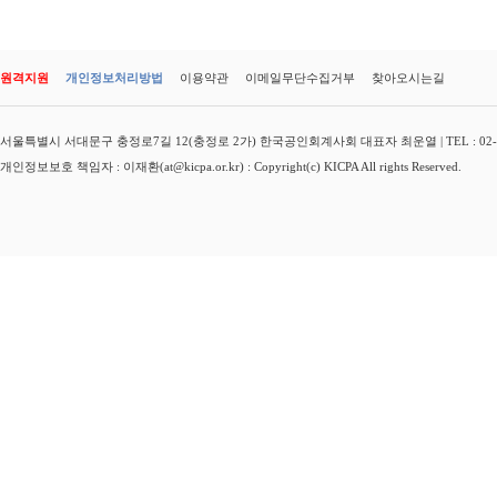
원격지원
개인정보처리방법
이용약관
이메일무단수집거부
찾아오시는길
서울특별시 서대문구 충정로7길 12(충정로 2가) 한국공인회계사회 대표자 최운열 | TEL : 02-3149-
개인정보보호 책임자 : 이재환(at@kicpa.or.kr) : Copyright(c) KICPA All rights Reserved.