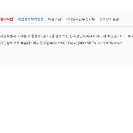
원격지원
개인정보처리방법
이용약관
이메일무단수집거부
찾아오시는길
서울특별시 서대문구 충정로7길 12(충정로 2가) 한국공인회계사회 대표자 최운열 | TEL : 02-3149-
개인정보보호 책임자 : 이재환(at@kicpa.or.kr) : Copyright(c) KICPA All rights Reserved.