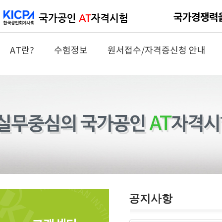
AT란?
수험정보
원서접수/자격증신청 안내
공지사항