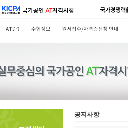
AT란?
수험정보
원서접수/자격증신청 안내
공지사항