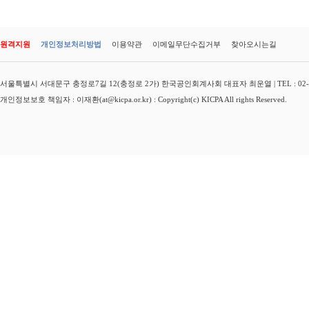
원격지원
개인정보처리방법
이용약관
이메일무단수집거부
찾아오시는길
서울특별시 서대문구 충정로7길 12(충정로 2가) 한국공인회계사회 대표자 최운열 | TEL : 02-3149-
개인정보보호 책임자 : 이재환(at@kicpa.or.kr) : Copyright(c) KICPA All rights Reserved.